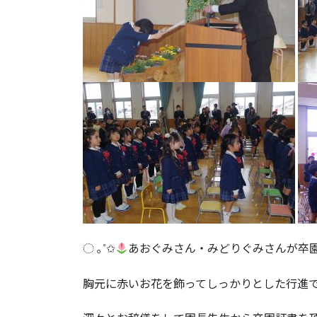
◌ ｡˚✩
あおぐみさん・みどりぐみさんが卒
胸元に赤いお花を飾ってしっかりとした行進