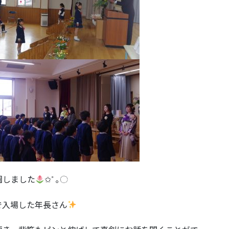
園しました
✩˚ ｡◌
で入場した年長さん