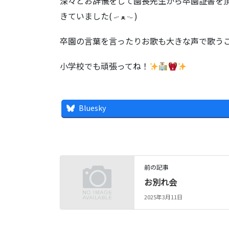
深々とお辞儀をして園長先生から卒園証書を
きていました( ˶ᵕ ﻌ ᵕ˶︎ ︎)
卒園の言葉を言ったりお歌も大きな声で歌う
小学校でも頑張ってね！
Bluesky
前の記事
お別れ会
2025年3月11日