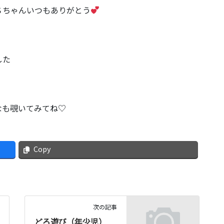
Ｓちゃんいつもありがとう
した
なも覗いてみてね♡
Copy
次の記事
どろ遊び（年少児）